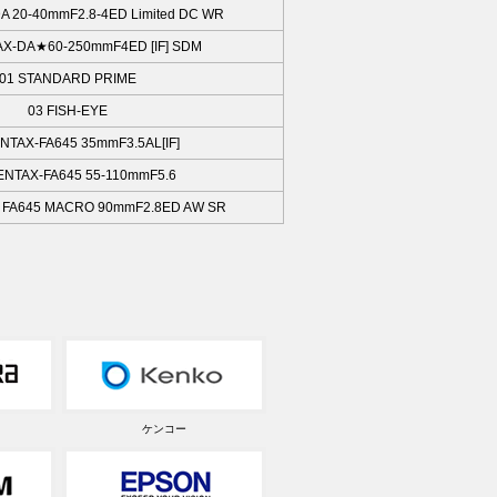
A 20-40mmF2.8-4ED Limited DC WR
AX-DA★60-250mmF4ED [IF] SDM
01 STANDARD PRIME
03 FISH-EYE
NTAX-FA645 35mmF3.5AL[IF]
ENTAX-FA645 55-110mmF5.6
 FA645 MACRO 90mmF2.8ED AW SR
ケンコー