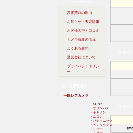
インフォメーション
高価買取の理由
お知らせ・査定情報
お客様の声・口コミ
カメラ買取の流れ
よくある質問
リコー
運営会社について
プライバシーポリシ
ー
カメラ買取品目
一眼レフカメラ
・SONY
リコー（
・オリンパス
・キヤノン
・ニコン
・パナソニック
・ペンタックス
smc
・リコー