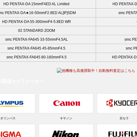
HD PENTAX-DA 15mmF4ED AL Limited
HD PENTAX-D
mc PENTAX-DA★16-50mmF2.8ED AL[IF]SDM
smc PENT
HD PENTAX-DA 55-300mmF4-5.8ED WR
02 STANDARD ZOOM
smc PENTAX-FA645 33-55mmF4.5AL
smc PE
smc PENTAX-FA645 45-85mmF4.5
smc P
smc PENTAX-FA645 80-160mmF4.5
HD PENTAX-D
の取扱カメラメーカー
オリンパス
キヤノン
京セラ