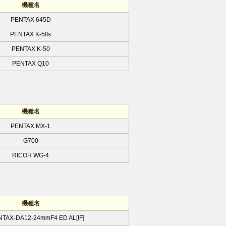
機種名
PENTAX 645D
PENTAX K-5IIs
PENTAX K-50
PENTAX Q10
機種名
PENTAX MX-1
G700
RICOH WG-4
機種名
NTAX-DA12-24mmF4 ED AL[IF]