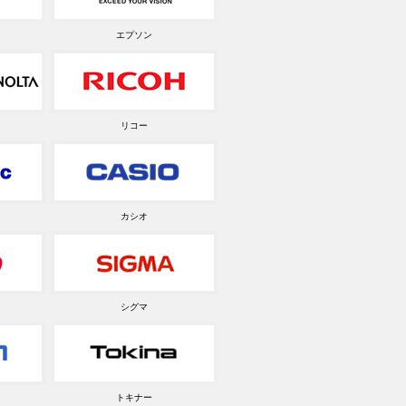
エプソン
リコー
カシオ
シグマ
トキナー