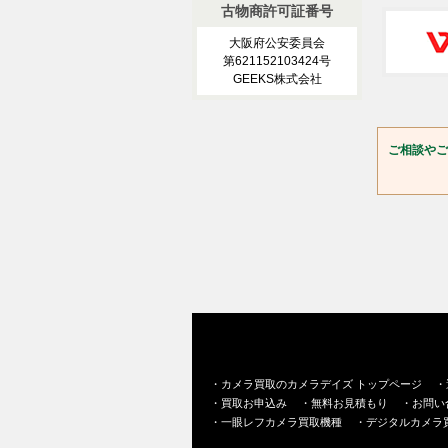
古物商許可証番号
大阪府公安委員会
第621152103424号
GEEKS株式会社
ご相談やご
・
カメラ買取のカメラデイズ トップページ
・
・
買取お申込み
・
無料お見積もり
・
お問い
・
一眼レフカメラ買取機種
・
デジタルカメラ