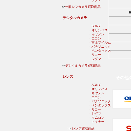
・シグマ
>>
一眼レフカメラ買取商品
s
デジタルカメラ
・SONY
・オリンパス
・キヤノン
・ニコン
・富士フイルム
・パナソニック
・ペンタックス
・リコー
・シグマ
>>
デジタルカメラ買取商品
レンズ
その他
・SONY
・オリンパス
・キヤノン
・ニコン
・パナソニック
・ペンタックス
・リコー
・シグマ
・タムロン
・トキナー
>>
レンズ買取商品