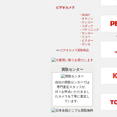
ビデオカメラ
・SONY
・キヤノン
・ケンコー
・コダック
・パナソニック
・サンヨー
・リコー
・ビクター
・ヤシカ
>>
ビデオカメラ買取商品
買取センター
自社の買取センターでは
専門査定スタッフが、
日々お申込いただきまし
たカメラを丁寧に査定し
ています。