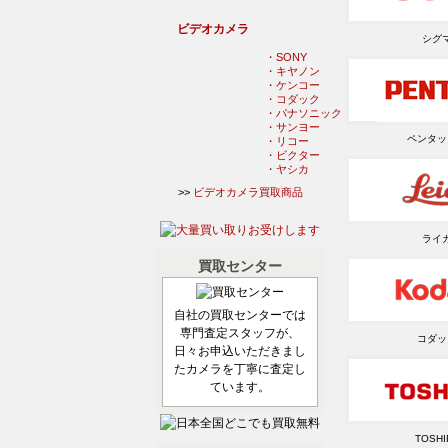
ビデオカメラ
シグ
・SONY
・キヤノン
・ケンコー
・コダック
・パナソニック
・サンヨー
ペンタッ
・リコー
・ビクター
・ヤシカ
>>
ビデオカメラ買取商品
ライ
買取センター
自社の買取センターでは
専門査定スタッフが、
コダッ
日々お申込いただきまし
たカメラを丁寧に査定し
ています。
TOSHI