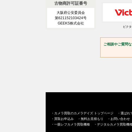
古物商許可証番号
大阪府公安委員会
第621152103424号
GEEKS株式会社
ビクタ
ご相談やご質問な
・
カメラ買取のカメラデイズ トップページ
・
選ばれ
・
買取お申込み
・
無料お見積もり
・
お問い合わせ
・
一眼レフカメラ買取機種
・
デジタルカメラ買取機