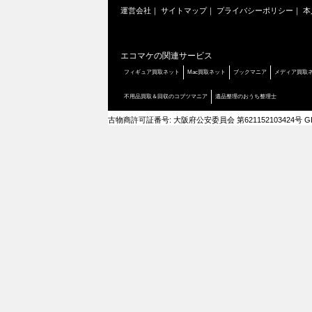
運営会社
｜
サイトマップ
｜
プライバシーポリシー
｜
本
エコマケの関連サービス
フィギュア買取ネット
Mac買取ネット
ブックマニア
メディア買取
不用品買取＆回収のコブツマニア
遺品整理のおうち整理士
古物商許可証番号: 大阪府公安委員会 第621152103424号 