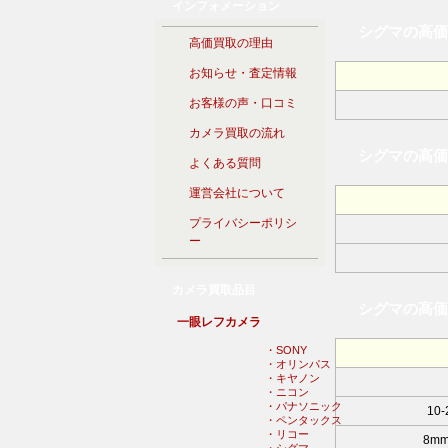
インフォメーション
シグマの高価
高価買取の理由
お知らせ・査定情報
お客様の声・口コミ
カメラ買取の流れ
シグマの高価
よくある質問
運営会社について
プライバシーポリシ
ー
カメラ買取品目
シグマの高価
一眼レフカメラ
・SONY
・オリンパス
・キヤノン
・ニコン
・パナソニック
10-
・ペンタックス
・リコー
8mm