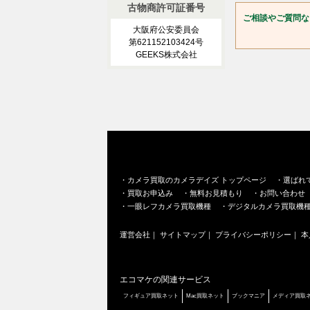
古物商許可証番号
ご相談やご質問な
大阪府公安委員会
第621152103424号
GEEKS株式会社
・
カメラ買取のカメラデイズ トップページ
・
選ばれ
・
買取お申込み
・
無料お見積もり
・
お問い合わせ
・
一眼レフカメラ買取機種
・
デジタルカメラ買取機
運営会社
｜
サイトマップ
｜
プライバシーポリシー
｜
本
エコマケの関連サービス
フィギュア買取ネット
Mac買取ネット
ブックマニア
メディア買取