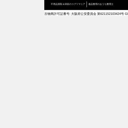
不用品買取＆回収のコブツマニア
遺品整理のおうち整理士
古物商許可証番号: 大阪府公安委員会 第621152103424号 