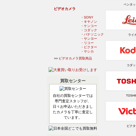
ペンタッ
ビデオカメラ
・SONY
・キヤノン
・ケンコー
・コダック
・パナソニック
ライ
・サンヨー
・リコー
・ビクター
・ヤシカ
>>
ビデオカメラ買取商品
コダッ
買取センター
自社の買取センターでは
TOSHI
専門査定スタッフが、
日々お申込いただきまし
たカメラを丁寧に査定し
ています。
ビクタ