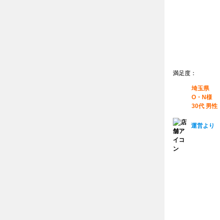
満足度：
埼玉県
O・N様
30代 男性
運営より