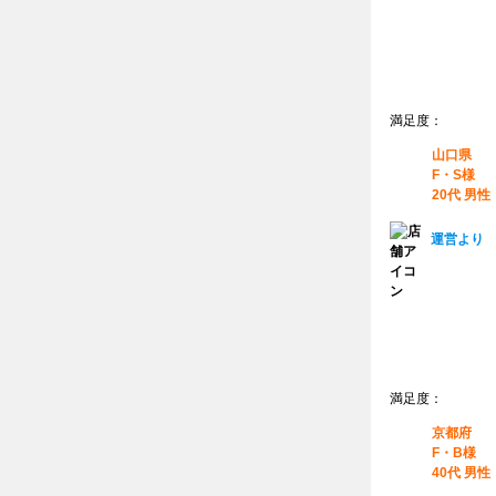
満足度：
山口県
F・S様
20代 男性
運営より
満足度：
京都府
F・B様
40代 男性