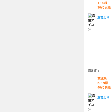
T・S様
30代 女性
運営より
満足度：
茨城県
K・N様
40代 男性
運営より