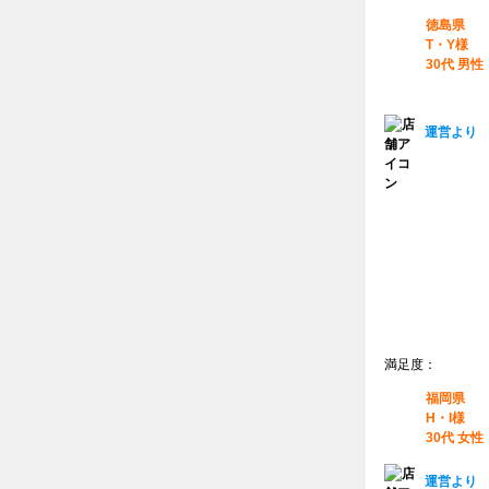
徳島県
T・Y様
30代 男性
運営より
満足度：
福岡県
H・I様
30代 女性
運営より