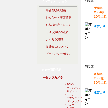
満足度：
インフォメーション
千葉県
高価買取の理由
O・A様
10代 女性
お知らせ・査定情報
お客様の声・口コミ
運営より
カメラ買取の流れ
よくある質問
運営会社について
プライバシーポリシ
ー
満足度：
カメラ買取品目
茨城県
一眼レフカメラ
T・K様
30代 女性
・SONY
・オリンパス
・キヤノン
運営より
・ニコン
・パナソニック
・ペンタックス
・リコー