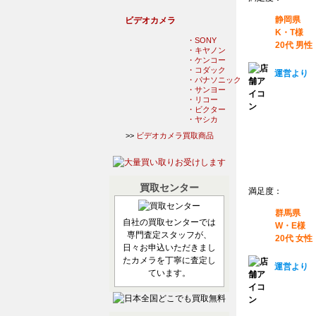
静岡県
ビデオカメラ
K・T様
・SONY
20代 男性
・キヤノン
・ケンコー
・コダック
運営より
・パナソニック
・サンヨー
・リコー
・ビクター
・ヤシカ
>>
ビデオカメラ買取商品
買取センター
満足度：
群馬県
自社の買取センターでは
W・E様
専門査定スタッフが、
20代 女性
日々お申込いただきまし
たカメラを丁寧に査定し
運営より
ています。