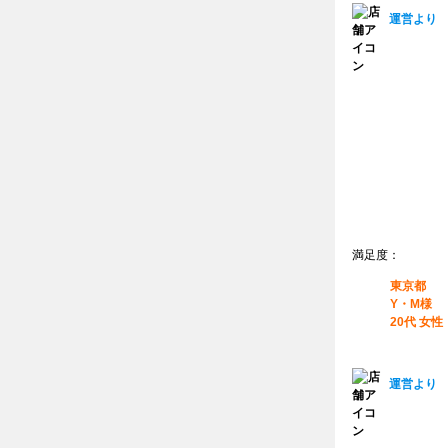
運営より
満足度：
東京都
Y・M様
20代 女性
運営より