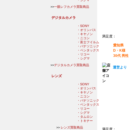
・シグマ
>>
一眼レフカメラ買取商品
デジタルカメラ
・SONY
・オリンパス
・キヤノン
満足度：
・ニコン
・富士フイルム
愛知県
・パナソニック
・ペンタックス
D・K様
・リコー
30代 男性
・シグマ
>>
デジタルカメラ買取商品
運営より
レンズ
・SONY
・オリンパス
・キヤノン
・ニコン
・パナソニック
・ペンタックス
・リコー
・シグマ
・タムロン
・トキナー
>>
レンズ買取商品
満足度：