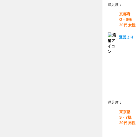
満足度：
京都府
O・S様
20代 女性
運営より
満足度：
東京都
S・Y様
20代 男性