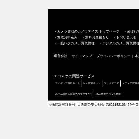
・
カメラ買取のカメラデイズ トップページ
・
選ばれ
・
買取お申込み
・
無料お見積もり
・
お問い合わせ
・
一眼レフカメラ買取機種
・
デジタルカメラ買取機
運営会社
｜
サイトマップ
｜
プライバシーポリシー
｜
本
エコマケの関連サービス
フィギュア買取ネット
Mac買取ネット
ブックマニア
メディア買取
不用品買取＆回収のコブツマニア
遺品整理のおうち整理士
古物商許可証番号: 大阪府公安委員会 第621152103424号 